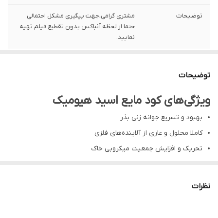
توضیحات
مشتری گرامی،جهت پیگیری مشکل احتمالی
حتما از لحظه آنباکس بدون تقطیع فیلم تهیه
نمایید.
توضیحات
ویژگی‌های کود مایع اسید هیومیک
بهبود و تسریع جوانه زنی بذر
کاملا محلول و عاری از آلاینده‌های فلزی
تحریک و افزایش جمعیت میکروبی خاک
سازگار با محیط زیست در راستای طبیعت
بهبود رشد و ساختار ریشه
نظرات
افزایش ماندگاری آب در محیط اطراف ریشه
کمک به افزایش جذب نیتروژن، فسفر، پتاسیم، کلسیم و منیزیم