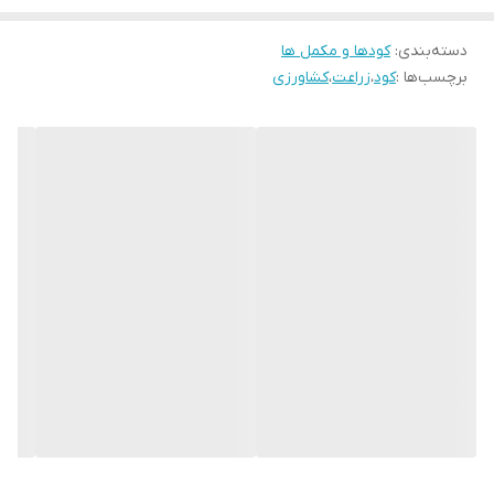
اصلاح موضعی خاک
دسته‌بندی
:
کودها و مکمل ها
مناسب برای گیاهان زراعی، باغی و گلخانه‌ای
برچسب‌ها :
کود
،
زراعت
،
کشاورزی
بهترین زمان استفاده: در طول فصل رشد
بالابردن توانایی مقاومت گیاه نسبت به تنش های محیطی
بسته بندی: قوطی یک لیتری، گالن ۵، ۱۰ و ۲۰ لیتری
اسیدیته (
): ۱۰
pH
میزان مصرف
کود اسید هیومیک مایع
محصولات
محصولات
یونجه و
سبزی و
زراعی
باغی
گیاهان
صیفی
(لیتر/
(لیتر/
علوفه ای
(لیتر /
هکتار)
هکتار)
(لیتر/ هکتار)
هکتار)
۱۰ تا ۲۰
۱۰ تا ۲۰
۱۰ تا ۲۰
۱۰ تا ۲۰