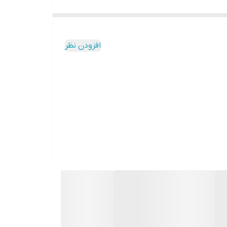
افزودن نظر
از افات را کنترل می‌کند. دیازینون علاوه برخاصیت
 درکنترل افاتی که در داخل نسوج گیاهی زندگی می
در کنترل شیمیایی افات دارد.دیازینون در بدن حشرات
ان کنترل کننده ی آنزیم استیل کولین استراز عمل
 سیگنال‌های نورونی یکدیگروسلول‌های غیرعصبی