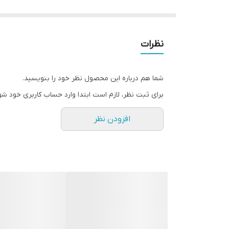
دارای تبخیر بسیار پایین میباشد.
ارتقای سطح مصرف کنندگان و محیط زیست را به دنب
دارای حلالیت فوق العاده میباشد.
نظرات
پخش شوندگی و چسبندگی عالی دارد.
دیازینون شیماگرو حشره‌کش و کنه‌کشی غیرسیستمیک 
شما هم درباره این محصول نظر خود را بنویسید.
تماسی, دارای خاصیت نفوذی (عبوراز برگ) نیز می‌باشد.
برای ثبت نظر، لازم است ابتدا وارد حساب کاربری خود شو
دیازینون جزو سموم فسفره ویک حشره کش نسبتا فرا
افزودن نظر
کنند را میتوان به کاربرد.
دیازینون یکی ازپرمصرف ترین سموم ارگانوفسفر بود
با کاهش کولین استراز و اختلال در کار سلول های 
مکانیسم عمل سم دیازینون:
دیازینون با اثرگذاری بر روی سیستم عصبی حشرات و
می‌کند. مهار این آنزیم، موجب تجمع غیرطبیعی اس
حشره است.