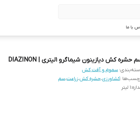
س با ما
 حشره کش دیازینون شیماگرو 1لیتری | DIAZINON
ته‌بندی
:
سموم و آفت کش
چسب‌ها :
کشاورزی
،
حشره کش
،
زراعت
،
سم
دازه
:
1 لیتر