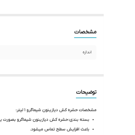
مشخصات
اندازه
توضیحات
مشخصات حشره کش دیازینون شیماگرو ۱ لیتر:
بسته بندی: حشره کش دیازینون شیماگرو بصورت ی
باعث افزایش سطح تماس میشود.