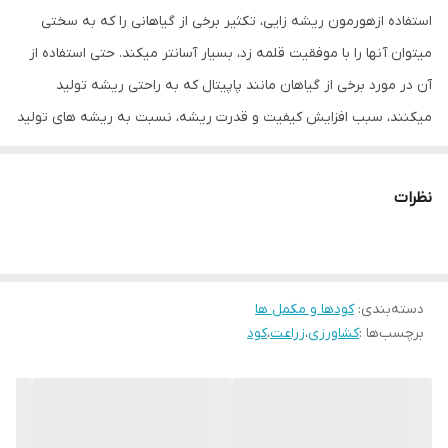
استفاده ازهورمون ریشه زایی، تکثیر برخی از گیاهانی را که به سختی
میتوان آنها را با موفقیت قلمه زد، بسیار آسانتر میکند. حتی استفاده از
آن در مورد برخی از گیاهان مانند پاپیتال که به راحتی ریشه تولید
میکنند، سبب افزایش کیفیت و قدرت ریشه، نسبت به ریشه های تولید
شده در خاک معمولی می گردد. این هورمون محصول شرکت گرین ایتالیا
با فرمولاسیون تخصصی موثر در ریشه زایی گیاه شما است. شرکت گرین
نظرات
ایتالیا برای تولید فرمولاسیون های جدید، مواد اولیه مورد نیاز را ابتدا در
آزمایشگاه های پیشرفته و مجهز خود انتخاب و با بهره گیری از سیستم
های نوین دانشگاهی، مواد غذایی و دیگر مواد مفید متابولیسم گیاهی را
دسته‌بندی
:
کودها و مکمل ها
سنتز و مورد آزمایش قرار می دهد. سپس فرمولاسیونهای جدید بدست
برچسب‌ها :
کشاورزی
،
زراعت
،
کود
آمده در مزارع، باغات و گلخانه های آزمایشی توسط تکنسین ها با
پشتیبانی دانشگاهها و موسسات پژوهشی اروپایی با دقت مورد آزمون
قرار می گیرند. در نهایت تولیدات تایید شده برای تجاری شدن ثبت و
معرفی می شوند. این محلول حاوی مواد عالی و هورمون‌های مخصوص