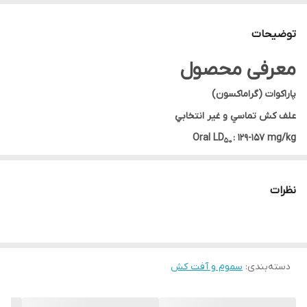
فرمول
مایع قابل حل در آب
توضیحات
توضیحات
مشتری گرامی،جهت پیگیری مشکل احتمالی
حتما از لحظه آنباکس بدون تقطیع فیلم تهیه
معرفی محصول
نمایید.
پاراکوات (گراماکسون)
علف كش تماسي و غير انتخابي
Oral LD
: 129-157 mg/kg
50
ماندگاری در خاک: تقریبآ صفر
این علفکش در بازار با نام تجاری گراماکسون
(GramaxonSL20%)
وجود
نظرات
دارد. پاراکوات علف كش تماسي و غير انتخابي از گروه بي پيريديلها بوده
كه براي كنترل علفهاي هرز يكساله استفاده مي شود.پاراکوات بصورت
فرمولاسيون محلول قابل حل در آب
(SL20%)
بوده كه در تماس با خاك به
دسته‌بندی
:
سموم و آفت کش
سرعت بي اثر و غير فعال مي شود. اين تركيب در الكل به مقدار کم ولی
در آب بخوبي حل شده و در حالت محلول توسط نور ماوراي بنفش