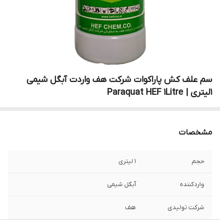
سم علف کش پاراکوات شرکت هف واردت آبگل شیمی
1لیتری | Paraquat HEF 1Litre
مشخصات
حجم
1 لیتری
واردکننده
آبگل شیمی
شرکت تولیدی
هف