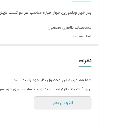
بذر خیار ویلمورین چهار خیاره مناسب هر دو کشت پاییزه و
مشخصات ظاهری محصول
نوع رقم بذر
هیبرید و اف یک
مقدار و محتوی هر بسته
نظرات
5000 عدد
بسته بندی
شما هم درباره این محصول نظر خود را بنویسید.
قوطی
برای ثبت نظر، لازم است ابتدا وارد حساب کاربری خود شو
وضعیت بذر
ضد عفونی شده
افزودن نظر
کشور سازنده
فرانسه