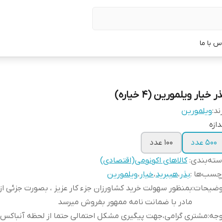
س با ما
ر خیار ویلمورین (4 خیاره)
ند:
ویلمورین
دازه
500 عدد
100 عدد
ته‌بندی
:
کالاهای اکونومی(اقتصادی)
چسب‌ها :
بذر
،
هیبرید
،
خیار
،
ویلمورین
وضیحات
:
بمنظور سهولت خرید کشاورزان جزء کار عزیز ، بصورت جزئی از
مادر با ضمانت نامه ممهور بفروش میرسد
وجه
:
مشتری گرامی،جهت پیگیری مشکل احتمالی حتما از لحظه آنباکس