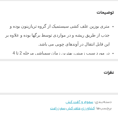
توضیحات
متری بوزین علف کشی سیستمیک از گروه تریازینون بوده و
جذب از طریق ریشه و در مواردی توسط برگ­ها بوده و علاوه بر
این قابل انتقال در آوندهای چوبی می باشد.
در مورد سیب­ زمینی، بهترین زمان سمپاشی مرحله 2 تا 4
برگی علف­های هرز و ارتفاع 10 تا 12 سانتی­متری سیب­ زمینی
است. این علف کش تنها در مراحل کوتیلدونی روی گراس ها
نظرات
موثر می­باشد.
گونه ­های زراعی خانواده­ های شب بو، کدوئیان، کاهو، پیاز،
چغندرقند، آفتابگردان، توت ­فرنگی، سیب­ زمینی شیرین و
دسته‌بندی
:
سموم و آفت کش
توتون نسبت به این علف کش حساس می­ باشند.
برچسب‌ها :
کشاورزی
،
علف کش
،
سم
،
زراعت
در شرایط هوای خشک و در صورت بالا بودن ماده آلی خاک