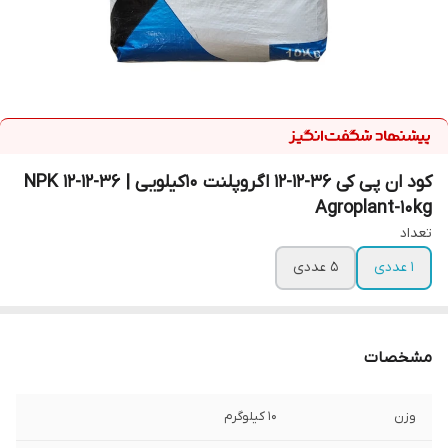
کود ان پی کی 36-12-12 اگروپلنت 10کیلویی | NPK 12-12-36
Agroplant-10kg
تعداد
1 عددی
5 عددی
مشخصات
وزن
10 کیلوگرم