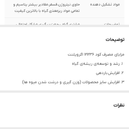
مواد تشکیل دهنده
حاوی نیتروژن،فسفر،مقادیر بیشتر پتاسیم و
تمامی مواد ریزمغذی گیاه با بالاترین کیفیت
توضیحات
مشتری گرامی،جهت پیگیری مشکل احتمالی
حتما از لحظه آنباکس بدون تقطیع فیلم تهیه
نمایید.
توضیحات
مزایای مصرف کود ۱۲۱۲۳۶ اگروپلنت
رشد و توسعه‌ی ریشه‌ی گیاه
افزایش باردهی
افزایش سایز محصولات (وزن گیری و درشت شدن میوه ها)
افزایش رنگ آوری میوه ها
مناسب میانه تا انتهای فصل برای تمامی محصولات کشاورزی
نظرات
بهبود عملکرد و افزایش تناژ
قابلیت اختلاط 121236 Agroplant
این
کود کامل NPK
قابل اختلاط با اکثر کودها می‌باشد.