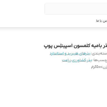
س با ما
ذر بامیه کلمسون اسپینلِس پوپ
ته‌بندی
:
بذرهای هیبرید و استاندارد
چسب‌ها :
بذر
،
کشاورزی
،
زراعت
زن
:
500گرم