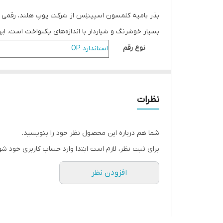
بذر بامیه کلمسون اسپینلِس از شرکت پوپ هلند، رقمی زود
بسیار خوشرنگ و شیاردار با اندازه‌های یکنواخت است. این
نوع رقم
استاندارد OP
مناسب کشت در
فضای باز
وضعیت بوته
قوی
نظرات
رنگ محصول
سبز
ابعاد محصول
14 تا 16 سانتی‌متر
شما هم درباره این محصول نظر خود را بنویسید.
مناسب جهت
تازه خوری
,
فرآوری
برای ثبت نظر، لازم است ابتدا وارد حساب کاربری خود شو
مقاوم به
بیماری های قارچی و باکتریایی
محتوای بسته
500 گرم
افزودن نظر
درصد خلوص بذر
99 درصد
قوه نامیه
85 درصد
تولید کشور
هلند