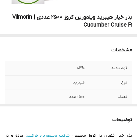
بذر خیار هیبرید ویلمورین کروز 2500 عددی | Vilmorin
Cucumber Cruise F1
مشخصات
قوه نامیه
83%
نوع
هیبرید
تعداد
2500 عدد
توضیحات
یکی از بهترین و پرطرفدارترین بذرهای خیار
هیبرید که قابلیت کشت در تمام فصول و
توضیحات
مناطق ایران را دارد و میوه ای با سبز تیره و
کشیده و شیاردار و بسیار بازار پسند میباشد.
بذر خیار فضای باز کروز محصول
شرکت ویلمورین فرانسه
بوده و در