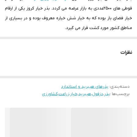
قوطی های 2500عددی به بازار عرضه می گردد. بذر خیار کروز یکی از ارقام
خیار فضای باز بوده که به خیار شش خیاره معروف بوده و در بسیاری از
مناطق کشور مورد کشت قرار می گیرد.
یکی از ویژگی های خیار زمینی کروز پارتنوکارپ بودن این رقم می باشد.
این بدین معنا می باشد که اکثر گل های رقم کروز تبدیل به میوه و
نظرات
کمترین گل نری در بوته دیده می شود. البته لازم به ذکر است که گل
نری در خیار کروز به شرایط آب و هوایی منطقه، مدیریت آبیاری و تغذیه
گیاه نیز بستگی دارد.
دسته‌بندی
:
بذر خیار فضای باز کروز
بذرهای هیبرید و استاندارد
برچسب‌ها :
بذر
،
دزفول
،
هیبرید
،
خیار
،
زراعت
،
کشاورزی
یکی از نکات بارز در بذر خیار فضای باز کروز داشتن بوته قوی و متحمل
در شرایط محیطی نامناسب می باشد. این موضوع باعث شده خیار کروز
در مناطق با شرایط آب و هوایی نامناسب مورد کاشت قرار گیرد.
خیار فضای باز کروز
خیار فضای باز کروز دارای میوه ای با سایز مناسب بوده و رنگ میوه سبز