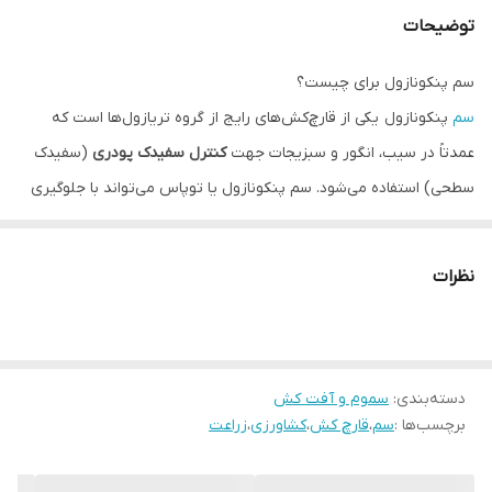
توضیحات
سم پنکونازول برای چیست؟
سم
پنکونازول یکی از قارچ‌کش‌های رایج از گروه تریازول‌ها است که
عمدتاً در سیب، انگور و سبزیجات جهت
کنترل سفیدک پودری
(سفیدک
سطحی) استفاده می‌شود. سم پنکونازول یا توپاس می‌تواند با جلوگیری
از ساخت استرول در قارچ، رشد آن را به خوبی مهار نماید.
نظرات
سم پنکونازول (Penconazole) یک قارچ‌کش
سیستمیک
با عملکرد
محافظتی و درمانی است. با توجه به اینکه سم توپاس پس از جذب از
طریق برگ‌های گیاه به سرعت در سراسر گیاه (از طریق آوندها) پخش
دسته‌بندی
:
سموم و آفت کش
می‌گردد، اثر درمانی و محافظتی کاملی را ایجاد می‌نماید.
برچسب‌ها :
سم
،
قارچ کش
،
کشاورزی
،
زراعت
دوره کارنس سم قارچ توپاس
دوره کارنس
سم قارچ‌کش پنکونازول (توپاس) گل سم حدوداً ۱۴ روز