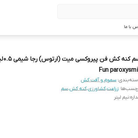
س با ما
سم کنه کش 
Fun paroxysmi
ته‌بندی
:
سموم و آفت کش
چسب‌ها :
زراعت
،
کشاورزی
،
کنه کش
،
سم
دازه
:
نیم لیتر