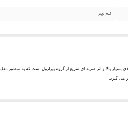
نیم لیتر
سیار بالا و اثر ضربه ای سریع از گروه پیرازول است که به منظور مقابله 
 می گیرد.
فت
میزان مصرف
قرمز
0/5 تا0/7 لیتر در هزار لیتر آب
+1% روغن ولک