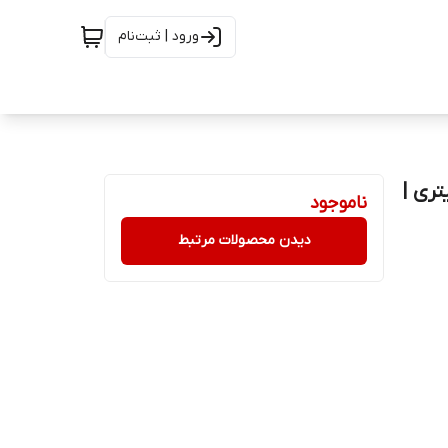
ورود | ثبت‌نام
فن پیروکسی میت (ارتوس) رجا شیمی 0.5لیتری |
ناموجود
دیدن محصولات مرتبط