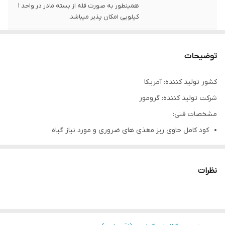
همینطور به صورت فله از بسته مادر در واحد 1
کیلویی امکان پذیر میباشد.
توجه
مشتری گرامی،جهت پیگیری مشکل احتمالی
حتما از لحظه آنباکس بدون تقطیع فیلم تهیه
توضیحات
نمایید.
کشور تولید کننده: آمریکا
شرکت تولید کننده: گرومور
مشخصات فنی:
کود کامل حاوی ریز مغذی های ضروری و مورد نیاز گیاه
صد در صد محلول در آب همراه با خلوص بالا
کاهش میزان مصرف در مقایسه با کود های مشابه
نظرات
عناصر ریز مغذی به صورت کلات EDTA با قابلیت جذب بسیار بالا
عاری از سدیم، کلر، بور، مناسب برای خاک های اسیدی، قلیایی و حتی
خاکهای شور