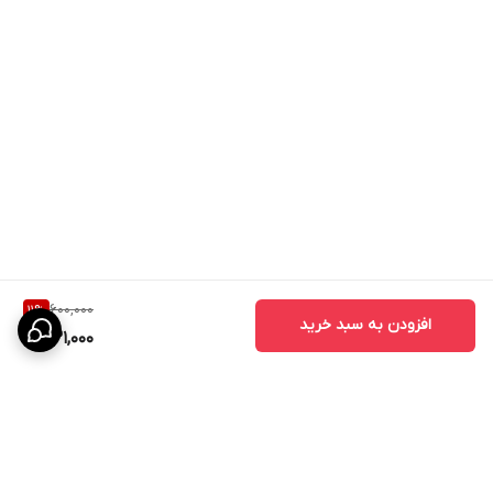
600,000
11
%
افزودن به سبد خرید
531,000