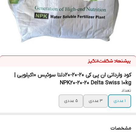
کود وارداتی ان پی کی 20-20-20دلتا سوئیس 10کیلویی |
NPK20-20-20 Delta Swiss 10kg
تعداد
1 عددی
3 عددی
5 عددی
مشخصات