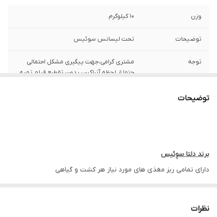
وزن
10 کیلوگرم
توضیحات
تحت لیسانس سوئیس
توجه
مشتری گرامی،جهت پیگیری مشکل احتمالی
حتما از لحظه آنباکس بدون تقطیع فیلم تهیه
نمایید.
توضیحات
برند دلتا سوِئیس
دارای تمامی ریز مغذی های مورد نیاز هر کشت و گیاهی
قابل استفاده به صورت ابیاری و محلول پاشی و چال کود
1-آهن
نظرات