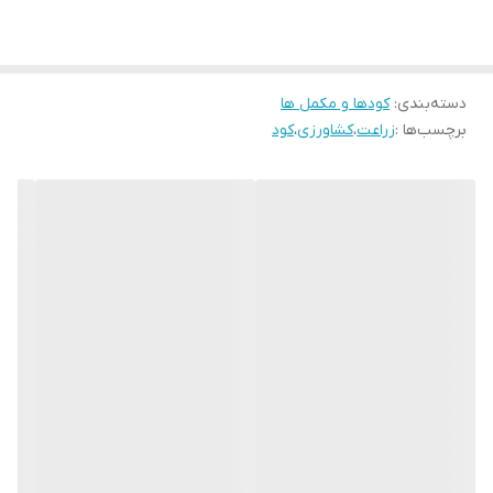
2-منیزیم
3-کوپرنیسیم
عناصر
4-بور
دسته‌بندی
:
کودها و مکمل ها
5-مولیبدن
برچسب‌ها :
زراعت
،
کشاورزی
،
کود
6- و سایر ریزمغذی های موردنیاز
بسته بندی 10کیلوگرمی
تحت لیسانس سوئیس
برند شناخته شده و قدرتمند دلتاسویس باعث شده تا خریدار و مصرف
کننده عزیز با خیالی آسوده و چشم بسته از این برند معتبر استفاده نماید
و جای هیچ شک و شبهه را باقی نمیگذارد.