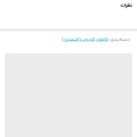
* دارای سطح برگی خوب ، برداشت راحت محصول
نظرات
*رقمی بسیار بازار پسند
* دارای رشد رویشی قوی و سطح برگی عالی
دسته‌بندی
:
کالاهای اکونومی(اقتصادی)