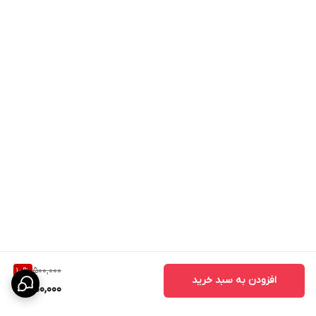
500,000
10
%
افزودن به سبد خرید
450,000