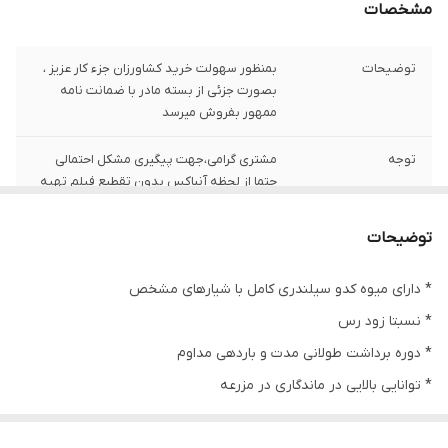
مشخصات
توضیحات
بمنظور سهولت خرید کشاورزان جزء کار عزیز ،
بصورت جزئی از بسته مادر با ضمانت نامه
ممهور بفروش میرسد
توجه
مشتری گرامی،جهت پیگیری مشکل احتمالی
حتما از لحظه آنباکس بدون تقطیع فیلم تهیه
نمایید.
توضیحات
* دارای میوه کدو سیلندری کامل با شیارهای مشخص
* نسبتا زود رس
* دوره برداشت طولانی مدت و باردهی مداوم
* توانایی بالایی در ماندگاری در مزرعه
* دارای رنگ روشن