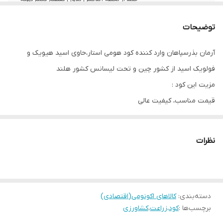
نمایید.
توضیحات
آرمان بذرسپاهان وارد کننده کود هومی استار،حاوی اسید هیویک و
فولویک اسید از کشور چین و تحت لیسانس کشور هلند
مزیت این کود :
قیمت مناسب، کیفیت عالی
این کود علاوه بر درصد بالای هیومیک عناصر ضروری مثل پتاسیم را هم
به میزان مناسبی دارا می باشد.
نظرات
بسته بندی ها در حال حاضر بصورت فویل 5و20 کیلویی می باشد ودر
آینده ای نزدیک به صورت 3 و 1 کیلویی عرضه خواهد شد .
تصاویر محصول
دسته‌بندی
:
کالاهای اکونومی(اقتصادی)
برچسب‌ها :
کود
،
زراعت
،
کشاورزی