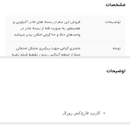
مشخصات
توضیحات
فروش این سم در بسته های مادر 1 کیلویی و
همینطور به صورت فله از بسته مادر در
واحدهای 500 و 100 گرمی امکان پذیر میباشد.
توجه
مشتری گرامی،جهت پیگیری مشکل احتمالی
حتما از لحظه آنباکس بدون تقطیع فیلم تهیه
نمایید.
توضیحات
کاربرد قارچ‌کش رورال
کاربرد اصلی قارچ‌کش ایپرودیون کاربندازیم بر