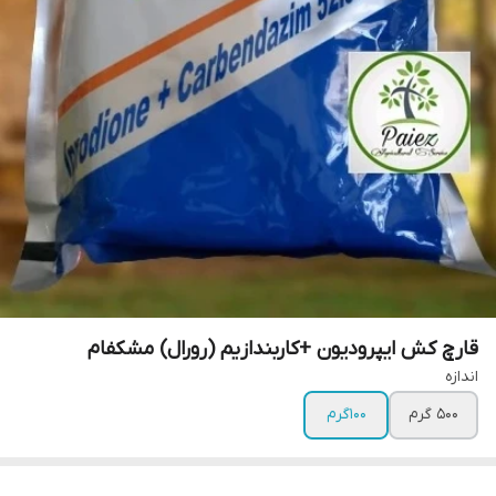
قارچ کش ایپرودیون +کاربندازیم (رورال) مشکفام
اندازه
500 گرم
100گرم