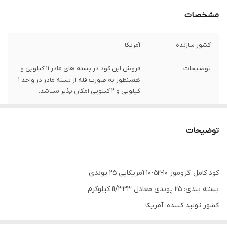
مشخصات
کشور سازنده
آمریکا
توضیحات
فروش این کود در بسته های مادر 11 کیلویی و
همینطور به صورت فله از بسته مادر در واحد 1
کیلویی و 2 کیلویی امکان پذیر میباشد.
توجه
مشتری گرامی،جهت پیگیری مشکل احتمالی
حتما از لحظه آنباکس بدون تقطیع فیلم تهیه
توضیحات
نمایید.
کود کامل گرومور 10-52-10 آمریکایی 25 پوندی
بسته بندی: 25 پوندی معادل 11/333 کیلوگرم
کشور تولید کننده: آمریکا
شرکت تولید کننده: گرومور