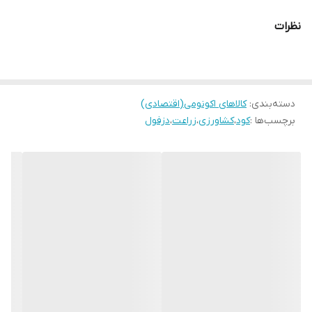
مشخصات فنی:
نظرات
کود کامل حاوی ریز مغذی های ضروری و مورد نیاز گیاه
صد در صد محلول در آب همراه با خلوص بالا
کاهش میزان مصرف در مقایسه با کود های مشابه
دسته‌بندی
:
عناصر ریز مغذی به صورت کلات EDTA با قابلیت جذب بسیار بالا
کالاهای اکونومی(اقتصادی)
برچسب‌ها :
کود
،
کشاورزی
،
زراعت
،
دزفول
عاری از سدیم، کلر، بور، مناسب برای خاک های اسیدی، قلیایی و حتی
خاکهای شور
افزایش گلدهی میوه دهی و سایز میوه
نحوه مصرف
استفاده بصورت محلول پاشی برگی و کود آبیاری
قابل استفاده در انواع کشت های خاکی و هیدروپونیک
موارد مصرف
کلیه محصولات کشاورزی
این کود یکی از برترین کودهای موجود در حال حاضر در بازار ایران