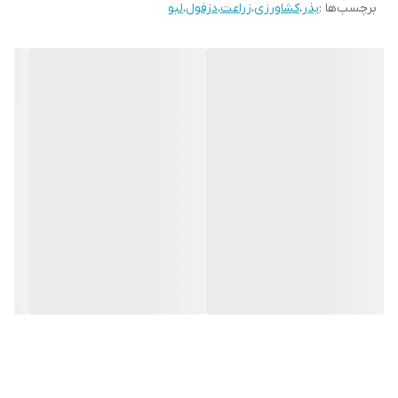
برچسب‌ها :
بذر
،
کشاورزی
،
زراعت
،
دزفول
،
لبو
بوته با ارتفاع متوسط
مقاومت مزرعه ای به سفیدک دروغی
مقاوم در برابر گلدهی
میزان مصرف بذر در کشت مکانیزه 5 تا 8 کیلوگرم در هکتار است در
صورت دست پاش حدود 10 تا 12 کیلوگرم در هکتار می باشد.
چغندر لبویی گیاهی دوساله است. در سال اول تولید ریشه می کند و در
سال دوم گل می دهد. . چغندر لبویی در هر آب و هوایی رشد می کند
ولی در آب و هوای خنک بهترین رشد را دارد. چغندر لبویی جزء گیاهان
روز بلند است و اگر در دوره رشد، طول روز کمتر از 10 ساعت باشد مواد
غذایی به اندازه کافی ذخیره نمی شود و در نتیجه غده ها تشکیل نمی
شوند.