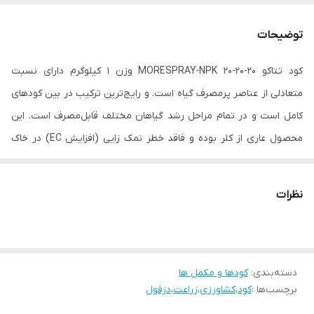
توضیحات
کود تتاکو MORESPRAY-NPK 20-20-20 وزن 1 کیلوگرم دارای نسبت
متعادلی از عناصر پرمصرف گیاه است. و رایج‌ترین ترکیب در بین کودهای
کامل است و در تمام مراحل رشد گیاهان مختلف قابل‌مصرف است. این
محصول عاری از کلر بوده و فاقد خطر نمک زایی (افزایش EC) در خاک
است.عناصر ریزمغذی در این محصول به‌صورت کلات هستند و باعث
ماندگاری بیشتر عناصر در خاک و جذب کامل آن‌ها توسط ریشه در برگ‌ها
نظرات
می‌شود. این کود از مواد اولیه باکیفیت تهیه‌شده است به همین دلیل
حلالیت کامل در آب داشته و به‌هیچ‌وجه کلوخه نمی‌شود.
دسته‌بندی
:
کودها و مکمل ها
برچسب‌ها :
کود
،
کشاورزی
،
زراعت
،
دزفول